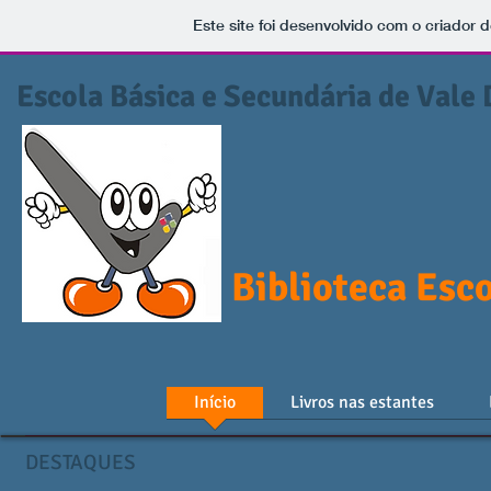
Este site foi desenvolvido com o criador d
Escola Básica e Secundária de Vale 
Biblioteca Esco
Início
Livros nas estantes
DESTAQUES